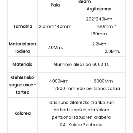
Beam
Pala
Argitalpena
202*240Mm.
Tamaina
210mm*40mm
160mm *
160mm
Materialaren
2.2Mm.
2.0Mm.
lodiera
2.0Mm.
Materiala
Aluminio aleazioa 6063 T5
Gehieneko
4000Mm. 6000Mm.
segurtasun-
2800 mm edo pertsonalizatua
tartea
Gris iluna zilarrezko trafiko zuri
distiratsuarekin eta kolore
Kolorea
pertsonalizatuaren arabera
RAL Kolore Zenbakia