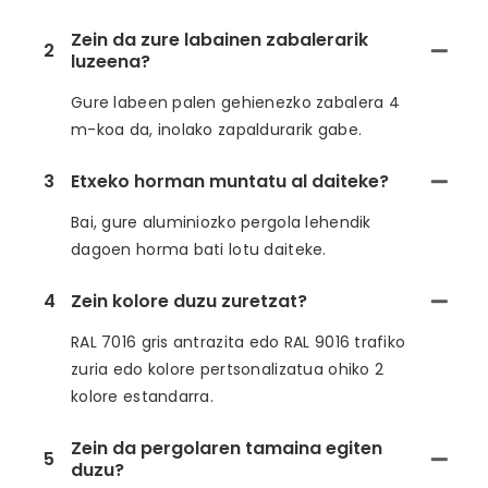
Zein da zure labainen zabalerarik
2
luzeena?
Gure labeen palen gehienezko zabalera 4
m-koa da, inolako zapaldurarik gabe.
3
Etxeko horman muntatu al daiteke?
Bai, gure aluminiozko pergola lehendik
dagoen horma bati lotu daiteke.
4
Zein kolore duzu zuretzat?
RAL 7016 gris antrazita edo RAL 9016 trafiko
zuria edo kolore pertsonalizatua ohiko 2
kolore estandarra.
Zein da pergolaren tamaina egiten
5
duzu?