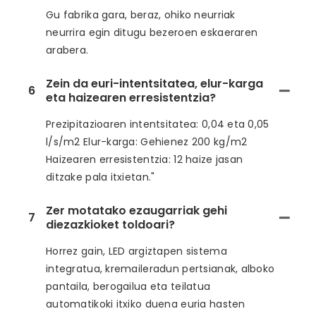
Gu fabrika gara, beraz, ohiko neurriak
neurrira egin ditugu bezeroen eskaeraren
arabera.
Zein da euri-intentsitatea, elur-karga
6
eta haizearen erresistentzia?
Prezipitazioaren intentsitatea: 0,04 eta 0,05
l/s/m2 Elur-karga: Gehienez 200 kg/m2
Haizearen erresistentzia: 12 haize jasan
ditzake pala itxietan."
Zer motatako ezaugarriak gehi
7
diezazkioket toldoari?
Horrez gain, LED argiztapen sistema
integratua, kremaileradun pertsianak, alboko
pantaila, berogailua eta teilatua
automatikoki itxiko duena euria hasten