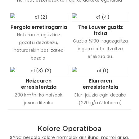
Pergola erretiragarria
The Louver guztiz
itxita
Naturaren eguzkiaz
Guztia %100 iragazgaitza
gozatu dezakezu,
inguru itxita. Itzaltze
naturarekin bat izatea
efektua du.
bezala.
Haizearen
Elurraren
erresistentzia
erresistentzia
200 km/h-ko haizeak
Elur-jauzia egin dezake
jasan ditzake
(220 g/m2 lehorra)
Kolore Operatiboa
SYNC pergola kolore normalak gris iluna, marroi grisa,