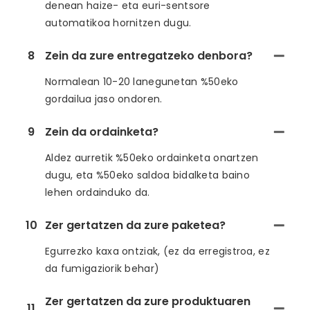
denean haize- eta euri-sentsore
automatikoa hornitzen dugu.
8
Zein da zure entregatzeko denbora?
Normalean 10-20 lanegunetan %50eko
gordailua jaso ondoren.
9
Zein da ordainketa?
Aldez aurretik %50eko ordainketa onartzen
dugu, eta %50eko saldoa bidalketa baino
lehen ordainduko da.
10
Zer gertatzen da zure paketea?
Egurrezko kaxa ontziak, (ez da erregistroa, ez
da fumigaziorik behar)
Zer gertatzen da zure produktuaren
11