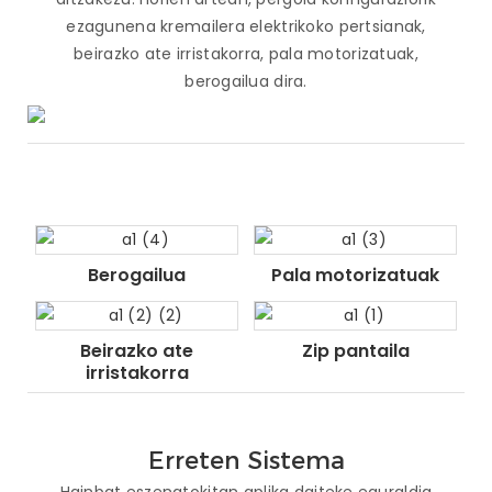
ezagunena kremailera elektrikoko pertsianak,
beirazko ate irristakorra, pala motorizatuak,
berogailua dira.
Berogailua
Pala motorizatuak
Beirazko ate
Zip pantaila
irristakorra
Erreten Sistema
Hainbat eszenatokitan aplika daiteke eguraldia