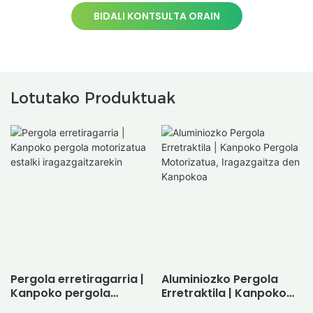
BIDALI KONTSULTA ORAIN
Lotutako Produktuak
Pergola erretiragarria |
Aluminiozko Pergola
Kanpoko pergola
Erretraktila | Kanpoko
motorizatua estalki
Pergola Motorizatua,