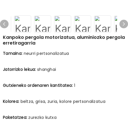
Kanpoko pergola motorizatua, aluminiozko pergola
erretiragarria
Tamaina:
neurri pertsonalizatua
Jatorrizko lekua:
shanghai
Gutxieneko ordenaren kantitatea:
1
Kolorea:
beltza, grisa, zuria, kolore pertsonalizatua
Paketatzea:
zurezko kutxa