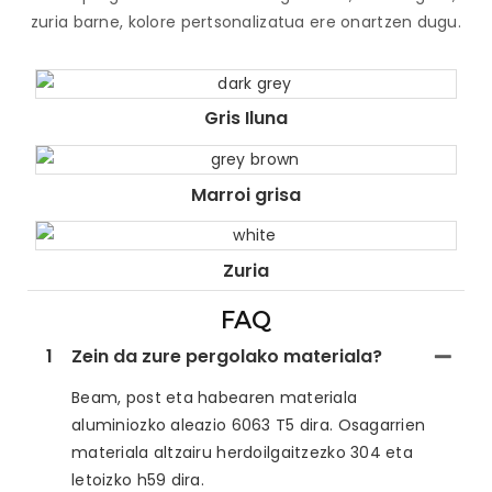
zuria barne, kolore pertsonalizatua ere onartzen dugu.
Gris Iluna
Marroi grisa
Zuria
FAQ
1
Zein da zure pergolako materiala?
Beam, post eta habearen materiala
aluminiozko aleazio 6063 T5 dira. Osagarrien
materiala altzairu herdoilgaitzezko 304 eta
letoizko h59 dira.