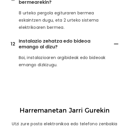
bermearekin?
8 urteko pergola egituraren bermea
eskaintzen dugu, eta 2 urteko sistema
elektrikoaren bermea.
Instalazio zehatza edo bideoa
12
emango al dizu?
Bai, instalazioaren argibideak edo bideoak
emango dizkizugu.
Harremanetan Jarri Gurekin
Utzi zure posta elektronikoa edo telefono zenbakia