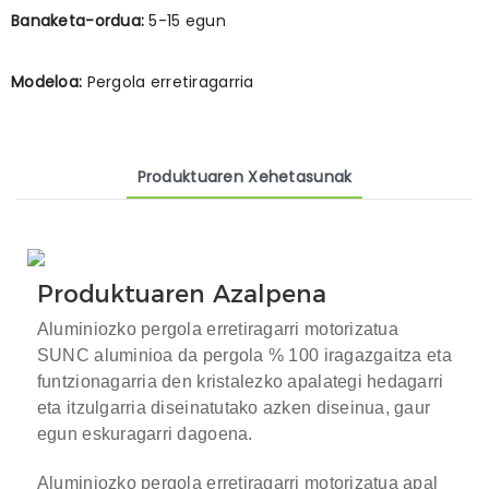
Banaketa-ordua:
5-15 egun
Modeloa:
Pergola erretiragarria
Produktuaren Xehetasunak
Produktuaren Azalpena
Aluminiozko pergola erretiragarri motorizatua
SUNC aluminioa da
pergola
% 100 iragazgaitza eta
funtzionagarria den kristalezko apalategi hedagarri
eta itzulgarria diseinatutako azken diseinua, gaur
egun eskuragarri dagoena.
Aluminiozko pergola erretiragarri motorizatua apal