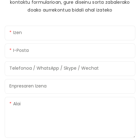
kontaktu formularioan, gure diseinu sorta zabalerako
doako aurrekontua bidali ahal izateko
Izen
I-Posta
Telefonoa / WhatsApp / Skype / Wechat
Enpresaren Izena
Alai