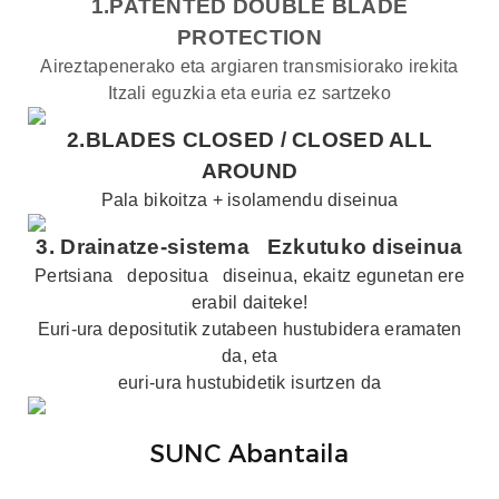
1.PATENTED DOUBLE BLADE
PROTECTION
Aireztapenerako eta argiaren transmisiorako irekita
Itzali eguzkia eta euria ez sartzeko
2.BLADES CLOSED /
CLOSED ALL
AROUND
Pala bikoitza + isolamendu diseinua
3.
Drainatze-sistema
Ezkutuko diseinua
Pertsiana
depositua
diseinua, ekaitz egunetan ere
erabil daiteke!
Euri-ura depositutik zutabeen hustubidera eramaten
da, eta
euri-ura hustubidetik isurtzen da
SUNC Abantaila