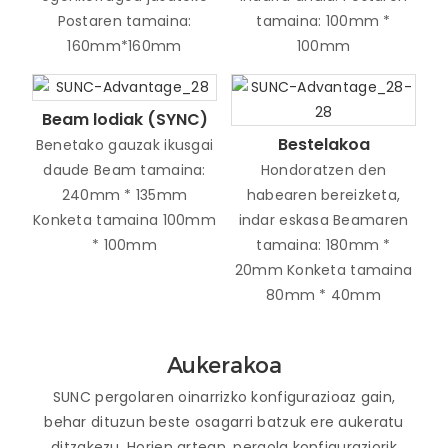
Postaren tamaina:
tamaina: 100mm *
160mm*160mm
100mm
Beam lodiak (SYNC)
Bestelakoa
Benetako gauzak ikusgai
daude Beam tamaina:
Hondoratzen den
240mm * 135mm
habearen bereizketa,
Konketa tamaina 100mm
indar eskasa Beamaren
* 100mm
tamaina: 180mm *
20mm Konketa tamaina
80mm * 40mm
Aukerakoa
SUNC pergolaren oinarrizko konfigurazioaz gain,
behar dituzun beste osagarri batzuk ere aukeratu
ditzakezu. Horien artean, pergola konfiguraziorik