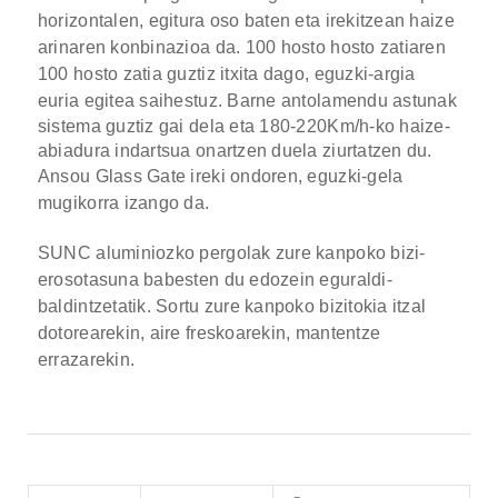
horizontalen, egitura oso baten eta irekitzean haize
arinaren konbinazioa da.
100 hosto hosto zatiaren
100 hosto zatia guztiz itxita dago, eguzki-argia
euria egitea saihestuz.
Barne antolamendu astunak
sistema guztiz gai dela eta 180-220Km/h-ko haize-
abiadura indartsua onartzen duela ziurtatzen du.
Ansou Glass Gate ireki ondoren, eguzki-gela
mugikorra izango da.
SUNC aluminiozko pergolak zure kanpoko bizi-
erosotasuna babesten du edozein eguraldi-
baldintzetatik. Sortu zure kanpoko bizitokia itzal
dotorearekin, aire freskoarekin, mantentze
errazarekin.