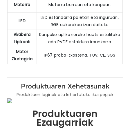
Motorra
Motorra barruan eta kanpoan
LED estandarra paletan eta inguruan,
LED
RGB aukerakoa izan daiteke
Akabera
Kanpoko aplikaziorako hauts estalitako
tipikoak
edo PVDF estaldura iraunkorra
Motor
IP67 proba-txostena, TUV, CE, SGS
Ziurtagiria
Produktuaren Xehetasunak
Produktuen laginak eta lehertutako ikuspegiak
Produktuaren
Ezaugarriak