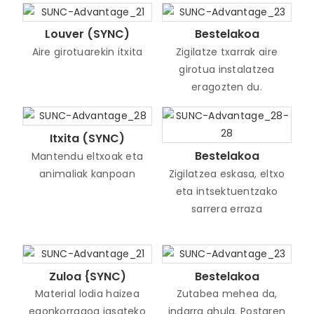
Louver (SYNC)
Bestelakoa
Aire girotuarekin itxita
Zigilatze txarrak aire
girotua instalatzea
eragozten du.
Itxita (SYNC)
Bestelakoa
Mantendu eltxoak eta
animaliak kanpoan
Zigilatzea eskasa, eltxo
eta intsektuentzako
sarrera erraza
Zuloa {SYNC)
Bestelakoa
Material lodia haizea
Zutabea mehea da,
egonkorragoa jasateko
indarra ahula. Postaren