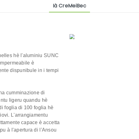
Ià CreMeiBec
melles
hè l'aluminiu SUNC
 impermeabile è
ente dispunibule in i tempi
 una cumminazione di
ventu ligeru quandu hè
i foglia di 100 foglia hè
iovi.
L'arrangiamentu
ettamente capace è accetta
pu à l'apertura di l'Ansou