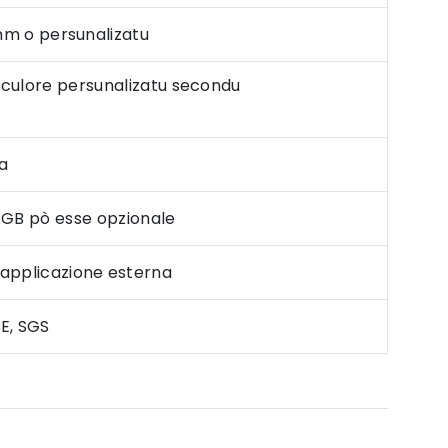
persunalizatu
 u culore persunalizatu secondu
a
 RGB pò esse opzionale
'applicazione esterna
CE, SGS