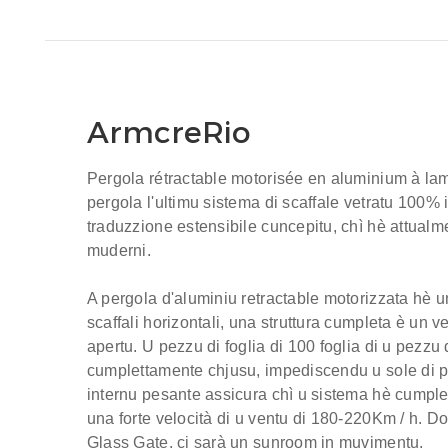
ArmcreRio
Pergola rétractable motorisée en aluminium à la
pergola
l'ultimu sistema di scaffale vetratu 100%
traduzzione estensibile cuncepitu, chì hè attualm
muderni.
A pergola d'aluminiu retractable motorizzata hè
scaffali horizontali, una struttura cumpleta è un 
apertu.
U pezzu di foglia di 100 foglia di u pezzu d
cumplettamente chjusu, impediscendu u sole di p
internu pesante assicura chì u sistema hè cumpl
una forte velocità di u ventu di 180-220Km / h.
Do
Glass Gate, ci sarà un sunroom in muvimentu.