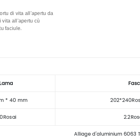
tu di vita all'apertu da
vita all'apertu cù
u faciule.
Lama
Fasc
m * 40 mm
202*240R
.0Rosai
2.2R
Alliage d'aluminium 6063 