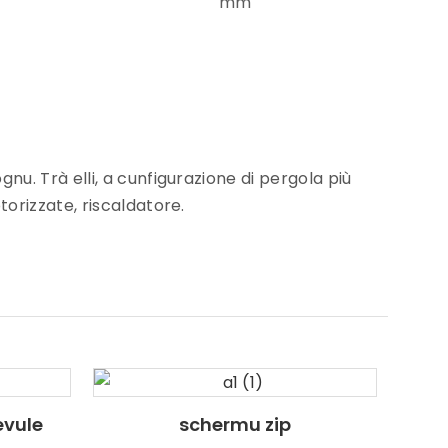
mm
nu. Trà elli, a cunfigurazione di pergola più
torizzate, riscaldatore.
evule
schermu zip