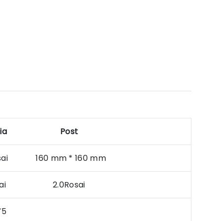
ia
Post
osai 160 mm * 160 mm
osai 2.0Rosai
T5