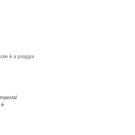
sole è a pioggia
empesta!
 è