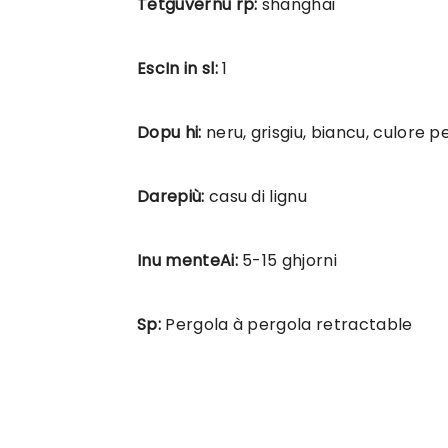
Tetguvernu rp:
shanghai
EscIn in sl:
1
Dopu hi:
neru, grisgiu, biancu, culore p
Darepiù:
casu di lignu
Inu menteAi:
5-15 ghjorni
Sp:
Pergola à pergola retractable