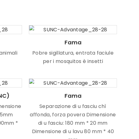
Fama
animali
Pobre sigillatura, entrata faciule
per i mosquitos è insetti
YNC)
Fama
imensione
Separazione di u fasciu chì
135mm
affonda, forza povera Dimensione
100mm *
di u fasciu: 180 mm * 20 mm
Dimensione di u lavu 80 mm * 40