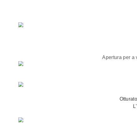
Apertura per a 
Otturat
L