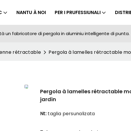
C
NANTU À NOI
PER I PRUFESSIUNALI
DISTR
 un fabricatore di pergola in aluminiu intelligente di punta.
ienne rétractable
Pergola à lamelles rétractable mot
Pergola à lamelles rétractable mo
jardin
Nt:
taglia persunalizata