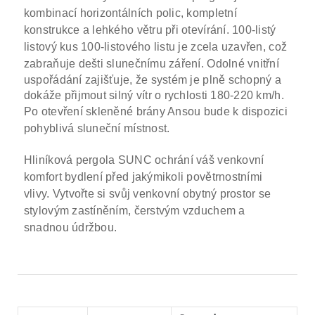
kombinací horizontálních polic, kompletní
konstrukce a lehkého větru při otevírání.
100-listý
listový kus 100-listového listu je zcela uzavřen, což
zabraňuje dešti slunečnímu záření.
Odolné vnitřní
uspořádání zajišťuje, že systém je plně schopný a
dokáže přijmout silný vítr o rychlosti 180-220 km/h.
Po otevření skleněné brány Ansou bude k dispozici
pohyblivá sluneční místnost.
Hliníková pergola SUNC ochrání váš venkovní
komfort bydlení před jakýmikoli povětrnostními
vlivy. Vytvořte si svůj venkovní obytný prostor se
stylovým zastíněním, čerstvým vzduchem a
snadnou údržbou.