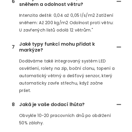
6
sněhem a odolnost větru?
Intenzita deště: 0,04 až 0,05 l/s/m2 Zatížení
sněhem: Až 200 kg/m2 Odolnost proti větru:
U zavřených listů odolá 12 větrům."
Jaké typy funkcí mohu přidat k
7
markýze?
Dodáváme také integrovaný systém LED
osvětlení, rolety na zip, boční clonu, topení a
automatický větrný a dešťový senzor, který
automaticky zavře střechu, když začne
pršet.
8
Jaká je vaše dodací lhůta?
Obvykle 10-20 pracovních dnů po obdržení
50% zálohy.