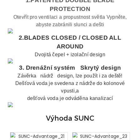
1.PATENTED DOUBLE BLADE
PROTECTION
Otevřít pro ventilaci a propustnost světla Vypněte,
abyste zabránili slunci a dešti
2.BLADES CLOSED /
CLOSED ALL
AROUND
Dvojitá čepel + izolační design
3.
Drenážní systém
Skrytý design
Závěrka
nádrž
design, lze použít i za deště!
Dešťová voda je svedena z nádrže do kolonové
vpusti,a
dešťová voda je odváděna kanalizací
Výhoda SUNC