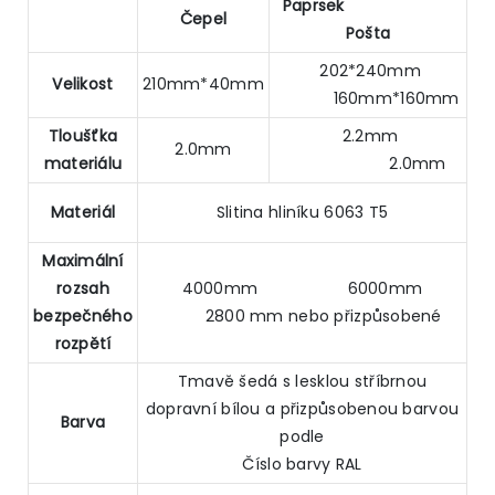
Paprsek
Čepel
Pošta
202*240mm
Velikost
210mm*40mm
160mm*160mm
Tloušťka
2.2mm
2.0mm
materiálu
2.0mm
Materiál
Slitina hliníku 6063 T5
Maximální
rozsah
4000mm 6000mm
bezpečného
2800 mm nebo přizpůsobené
rozpětí
Tmavě šedá s lesklou stříbrnou
dopravní bílou a přizpůsobenou barvou
Barva
podle
Číslo barvy RAL