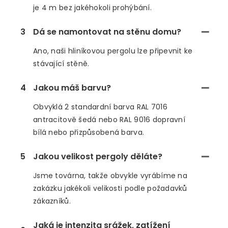
je 4 m bez jakéhokoli prohýbání.
3
Dá se namontovat na stěnu domu?
Ano, naši hliníkovou pergolu lze připevnit ke
stávající stěně.
4
Jakou máš barvu?
Obvyklá 2 standardní barva RAL 7016
antracitově šedá nebo RAL 9016 dopravní
bílá nebo přizpůsobená barva.
5
Jakou velikost pergoly děláte?
Jsme továrna, takže obvykle vyrábíme na
zakázku jakékoli velikosti podle požadavků
zákazníků.
Jaká je intenzita srážek, zatížení