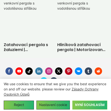
Zatahovací pergola s
Hliníková zatahovací
žaluziemi |
pergola | Motorizovaná
Motorizovaná venkovní
venkovní pergola s
pergola s vodotěsnou
vodotěsnou stříškou
stříškou
We use cookies to ensure that we give you the best experience
on and off our website. please review our
Zásady Ochrany
Osobních Údajů
Copyright © 2026
SUNC
-
Suncgroup.com
|
Sitemap
NYNÍ SOUHLASÍM
Reject
Nastavení cookie