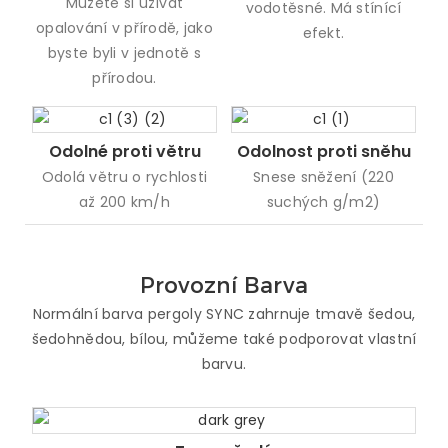
Můžete si užívat
vodotěsné. Má stínící
opalování v přírodě, jako
efekt.
byste byli v jednotě s
přírodou.
Odolné proti větru
Odolnost proti sněhu
Odolá větru o rychlosti
Snese sněžení (220
až 200 km/h
suchých g/m2)
Provozní Barva
Normální barva pergoly SYNC zahrnuje tmavě šedou,
šedohnědou, bílou, můžeme také podporovat vlastní
barvu.