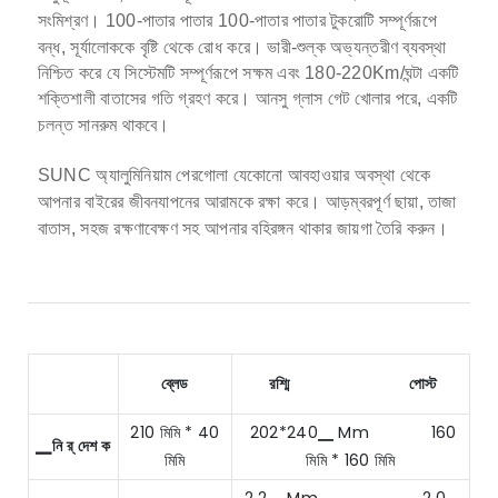
সংমিশ্রণ।
100-পাতার পাতার 100-পাতার পাতার টুকরোটি সম্পূর্ণরূপে
বন্ধ, সূর্যালোককে বৃষ্টি থেকে রোধ করে।
ভারী-শুল্ক অভ্যন্তরীণ ব্যবস্থা
নিশ্চিত করে যে সিস্টেমটি সম্পূর্ণরূপে সক্ষম এবং 180-220Km/ঘন্টা একটি
শক্তিশালী বাতাসের গতি গ্রহণ করে।
আনসু গ্লাস গেট খোলার পরে, একটি
চলন্ত সানরুম থাকবে।
SUNC অ্যালুমিনিয়াম পেরগোলা যেকোনো আবহাওয়ার অবস্থা থেকে
আপনার বাইরের জীবনযাপনের আরামকে রক্ষা করে। আড়ম্বরপূর্ণ ছায়া, তাজা
বাতাস, সহজ রক্ষণাবেক্ষণ সহ আপনার বহিরঙ্গন থাকার জায়গা তৈরি করুন।
ব্লেড
রশ্মি
পোস্ট
210 মিমি * 40
202*240▁ Mm 160
▁নি র্ দেশ ক
মিমি
মিমি * 160 মিমি
2.2▁ Mm 2.0▁