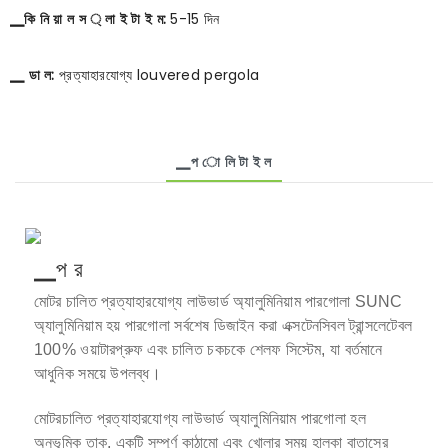
▁কি নি য়া ল স ্ লা ই টা ই ম:
5-15 দিন
▁ ডা ল:
প্রত্যাহারযোগ্য louvered pergola
▁প ো লি টা ই ল
▁প র
মোটর চালিত প্রত্যাহারযোগ্য লাউভার্ড অ্যালুমিনিয়াম পারগোলা
SUNC
অ্যালুমিনিয়াম হয়
পারগোলা
সর্বশেষ ডিজাইন করা এক্সটেনসিবল ট্রান্সলেটেবল
100% ওয়াটারপ্রুফ এবং চালিত চকচকে শেলফ সিস্টেম, যা বর্তমানে
আধুনিক সময়ে উপলব্ধ।
মোটরচালিত প্রত্যাহারযোগ্য লাউভার্ড অ্যালুমিনিয়াম পারগোলা হল
অনুভূমিক তাক, একটি সম্পূর্ণ কাঠামো এবং খোলার সময় হালকা বাতাসের