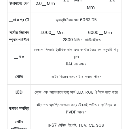
উপাদানের বেধ
2.0▁ Mm
Mm
▁সা ম গ্র ী
অ্যালুমিনিয়াম খাদ 6063 টি5
সর্বোচ্চ নিরাপদ
4000▁ Mm 6000▁ Mm
স্প্যান পরিসীমা
2800 মিমি বা কাস্টমাইজড
চকচকে সিলভার ট্রাফিক সাদা এবং কাস্টমাইজড রঙ অনুযায়ী গাঢ়
▁ র ঙ
ধূসর
RAL রঙ নম্বর
মোটর
মোটর ভিতরে এবং বাইরে করতে পারেন
LED
ব্লেড এবং আশেপাশে স্ট্যান্ডার্ড LED, RGB ঐচ্ছিক হতে পারে
বহিরাগত অ্যাপ্লিকেশনের জন্য টেকসই পাউডার প্রলিপ্ত বা
সাধারণ সমাপ্তি
PVDF আবরণ
মোটর
IP67 টেস্টিং রিপোর্ট, TUV, CE, SGS
সার্টিফিকেশন