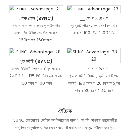
পোস্ট হোল {SYNC)
▁ নো থ ের া
বাতাস সহ্য করার জন্য পুরু উপাদান
স্তম্ভটি পাতলা, বল দুর্বল। পোস্টের
আরও স্থিতিশীল পোস্টের আকার:
আকার: 100 মিমি * 100 মিমি
160mm*160mm
পুরু মরীচি (SYNC)
▁ নো থ ের া
আসল জিনিসটি দৃশ্যমান রশ্মির আকার:
240 মিমি * 135 মিমি সিঙ্কের আকার
ডুবন্ত মরীচি বিচ্ছেদ, দুর্বল বল বিমের
100 মিমি * 100 মিমি
আকার: 180 মিমি * 20 মিমি সিঙ্কের
আকার 80 মিমি * 40 মিমি
ঐচ্ছিক
SUNC পেরগোলার মৌলিক কনফিগারেশন ছাড়াও, আপনি আপনার প্রয়োজনীয়
অন্যান্য আনুষাঙ্গিকগুলিও চয়ন করতে পারেন। তাদের মধ্যে, সর্বাধিক জনপ্রিয়