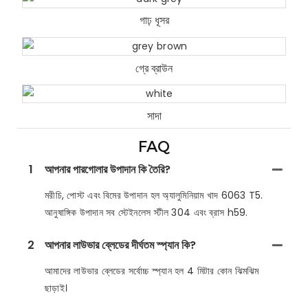
গাঢ় ধূসর
গ্রে ব্রাউন
সাদা
FAQ
1
আপনার পারগোলার উপাদান কি তৈরি?
মরীচি, পোস্ট এবং বিমের উপাদান হল অ্যালুমিনিয়াম খাদ 6063 T5.
আনুষাঙ্গিক উপাদান সব স্টেইনলেস স্টীল 304 এবং ব্রাস h59.
2
আপনার লাউভার ব্লেডের দীর্ঘতম স্প্যান কি?
আমাদের লাউভার ব্লেডের সর্বোচ্চ স্প্যান হল 4 মিটার কোন ঝিমঝিম
ছাড়াই।