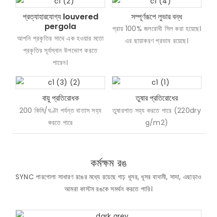
প্রত্যাহারযোগ্য louvered
সম্পূর্ণরূপে লুভার বন্ধ
pergola
প্রায় 100% জলরোধী সিল করা হয়েছে।
আপনি প্রকৃতির সাথে এক হওয়ার মতো
এর ছায়াকরণ প্রভাব রয়েছে।
প্রকৃতির সূর্যস্নান উপভোগ করতে
পারেন।
বায়ু প্রতিরোধক
তুষার প্রতিরোধের
200 কিমি/ঘণ্টা পর্যন্ত বাতাস সহ্য
তুষারপাত সহ্য করতে পারে (220dry
করতে পারে
g/m2)
কর্মক্ষম রঙ
SYNC পারগোলা সাধারণ রঙের মধ্যে রয়েছে গাঢ় ধূসর, ধূসর বাদামী, সাদা, এছাড়াও
আমরা কাস্টম রঙকে সমর্থন করতে পারি।