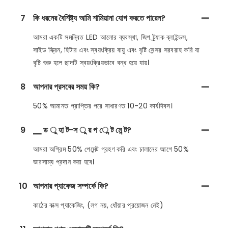
7
কি ধরনের বৈশিষ্ট্য আমি শামিয়ানা যোগ করতে পারেন?
আমরা একটি সমন্বিত LED আলোর ব্যবস্থা, জিপ ট্র্যাক ব্লাইন্ডস,
সাইড স্ক্রিন, হিটার এবং স্বয়ংক্রিয় বায়ু এবং বৃষ্টি সেন্সর সরবরাহ করি যা
বৃষ্টি শুরু হলে ছাদটি স্বয়ংক্রিয়ভাবে বন্ধ হয়ে যায়।
8
আপনার প্রসবের সময় কি?
50% আমানত প্রাপ্তির পরে সাধারণত 10-20 কার্যদিবস।
9
▁ ড ু হা ট-স ু র প ে ন্ট মে ন্ট?
আমরা অগ্রিম 50% পেমেন্ট গ্রহণ করি এবং চালানের আগে 50%
ভারসাম্য প্রদান করা হবে।
10
আপনার প্যাকেজ সম্পর্কে কি?
কাঠের বাক্স প্যাকেজিং, (লগ নয়, ধোঁয়ার প্রয়োজন নেই)