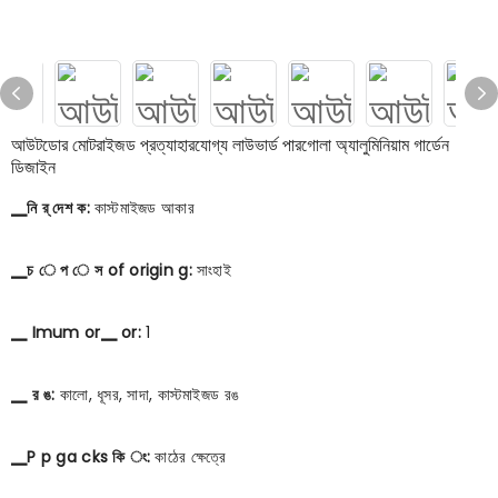
আউটডোর মোটরাইজড প্রত্যাহারযোগ্য লাউভার্ড পারগোলা অ্যালুমিনিয়াম গার্ডেন
ডিজাইন
▁নি র্ দেশ ক:
কাস্টমাইজড আকার
▁চ ে প ে স of origin g:
সাংহাই
▁ Imum or▁ or:
1
▁ র ঙ:
কালো, ধূসর, সাদা, কাস্টমাইজড রঙ
▁P p ga cks কি ং:
কাঠের ক্ষেত্রে