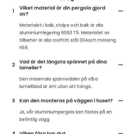
Vilket material är din pergola gjord
1
av?
Materialet i balk, stolpe och balk är alla
aluminiumlegering 6063 T5. Materialet av
tillbehör är alla rostfritt stål 304och mässing
h59.
Vad är det längsta spännet på dina
2
lameller?
Den maximala spännvidden på våra
lamellblad är 4m utan att hänga.
3
Kan den monteras på väggen i huset?
Ja, vår aluminiumpergola kan fästas på en
befintlig vägg.
4
Vilken färg har du?