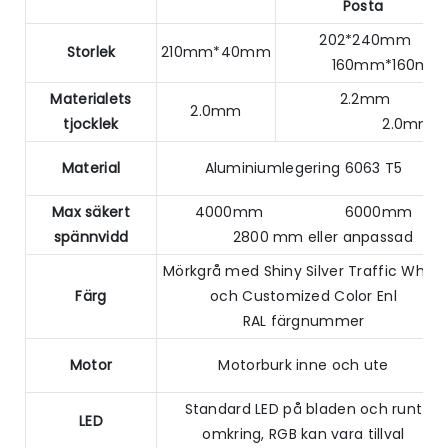
Posta
202*240mm
Storlek
210mm*40mm
160mm*160mm
Materialets
2.2mm
2.0mm
tjocklek
2.0mm
Material
Aluminiumlegering 6063 T5
Max säkert
4000mm 6000mm
spännvidd
2800 mm eller anpassad
Mörkgrå med Shiny Silver Traffic White
Färg
och Customized Color Enl
RAL färgnummer
Motor
Motorburk inne och ute
Standard LED på bladen och runt
LED
omkring, RGB kan vara tillval