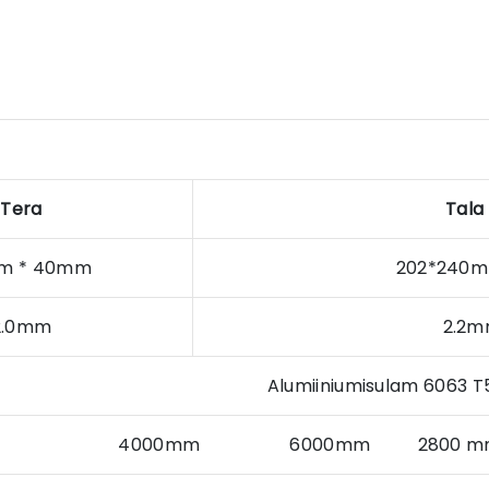
Tera
Tala
m * 40mm
202*24
2.0mm
2.
Alumiiniumisulam 6063 T
4000mm 6000mm 2800 mm või