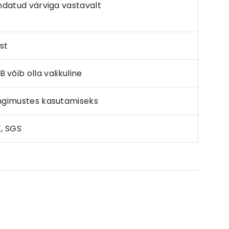
ndatud värviga vastavalt
st
võib olla valikuline
ingimustes kasutamiseks
E, SGS