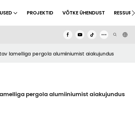
NUSED
PROJEKTID
VÕTKE ÜHENDUST
RESSURS
v lamelliga pergola alumiiniumist aiakujundus
amelliga pergola alumiiniumist aiakujundus