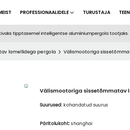
MEIST
PROFESSIONAALIDELE
TURUSTAJA
TEE
ivaks tipptasemel intelligentse alumiiniumpergola tootjaks.
av lamellidega pergola
Välismootoriga sissetõmmata
Välismootoriga sissetõmmatav l
Suurused:
kohandatud suurus
Päritolukoht:
shanghai