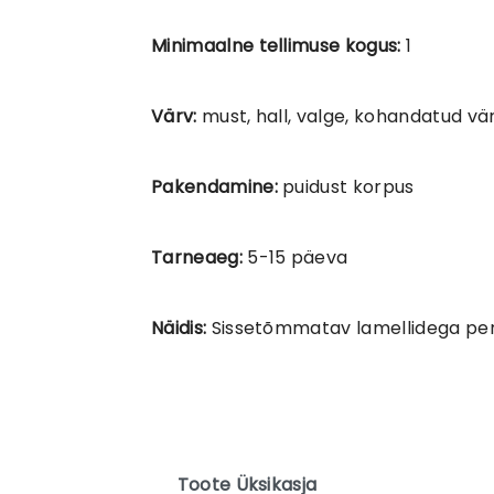
Minimaalne tellimuse kogus:
1
Värv:
must, hall, valge, kohandatud vä
Pakendamine:
puidust korpus
Tarneaeg:
5-15 päeva
Näidis:
Sissetõmmatav lamellidega pe
Toote Üksikasja